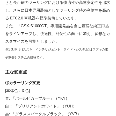
さと長距離のツーリングにおける快適性や高速安定性を追求
し、さらに日本専用装備としてツーリング時の利便性を高め
る ETC2.0 車載器を標準装備しています。
また、「GSX-S1000GT」専用開発品を含む豊富な純正用品
をラインアップし、快適性、利便性の向上に加え、多彩なカ
スタマイズを可能としました。
※1 S.I.R.S. (スズキ・インテリジェント・ライド・システム)はスズキの電
子制御システムの総称です。
主な変更点
①カラーリング変更
[車体色：3 色]
青: 「パールビガーブルー」（YKY）
白： 「ブリリアントホワイト」（YUH）
黒: 「グラススパークルブラック」（YVB）