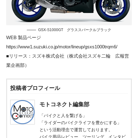
GSX-S1000GT グラススパークルブラック
WEB 製品ページ
h
ttps://www1.suzuki.co.jp/motor/lineup/gsxs1000trqm6/
■リリース：
スズキ株式会社
（株式会社スズキ二輪 広報営
業企画部）
投稿者プロフィール
モトコネクト編集部
「バイクと人を繋げる」
「ライダーのバイクライフを豊かにする」
という活動理念で運営しております。
バイク用品レビュー、ツーリング、インタビ