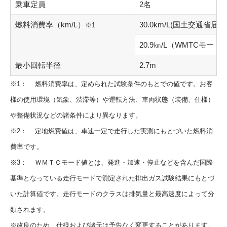
乗車定員
2名
燃料消費率（km/L）
30.0km/L(国土交通省
※1
20.9㎞/L（WMTCモー
最小回転半径
2.7m
※1： 燃料消費率は、定められた試験条件のもとでの値です。お客
様の使用環境（気象、渋滞等）や運転方法、車両状態（装備、仕様）
や整備状況などの諸条件により異なります。
※2： 定地燃費値は、車速一定で走行した実測にもとづいた燃料消
費率です。
※3： ＷＭＴＣモード値とは、発進・加速・停止などを含んだ国際
基準となっている走行モードで測定された排出ガス試験結果にもとづ
いた計算値です。走行モードのクラスは排気量と最高速度によって分
類されます。
※改良のため、仕様および諸元は予告なく変更することがあります。