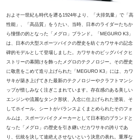
およそ一世紀も時代を遡る1924年より、「大排気量」で「高
性能」、「高品質」をうたい、当時、日本のライダーたちか
ら憧憬の的となった「メグロ」ブランド。「MEGURO K3」
は、日本の大型スポーツバイクの歴史を紡ぐカワサキの記念
碑的モデルとして登場しました。カワサキのビッグバイクヒ
ストリーの幕開けを飾ったメグロのテクノロジー。その歴史
に敬意をこめて造り上げられた「MEGURO K3」には、カワ
サキが築き上げてきた最新のテクノロジーやクラフトマンシ
ップが惜しみなく注ぎこまれています。存在感のある美しい
エンジンや流麗なタンク形状、入念に仕上げられた塗装、そ
してホイール、シートがバランスよくまとめられたそのフォ
ルムは、スポーツバイクメーカーとして日本初のブランドと
なった「メグロ」の歴史を引き継いだカワサキの誇りであ
り、伝統を決して途絶えさせないという決意の表れ。重厚な