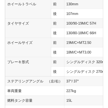
ホイールトラベル
前
130mm
後
107mm
タイヤサイズ
前
100/90-19M/C 57H
後
130/80-18M/C 66H
ホイールサイズ
前
19M/C×MT2.50
後
18M/C×MT3.00
ブレーキ形式
前
シングルディスク 320mm 
後
シングルディスク 270mm 
ステアリングアングル （左/右）
37°/ 37°
車両重量
227kg
燃料タンク容量
15L