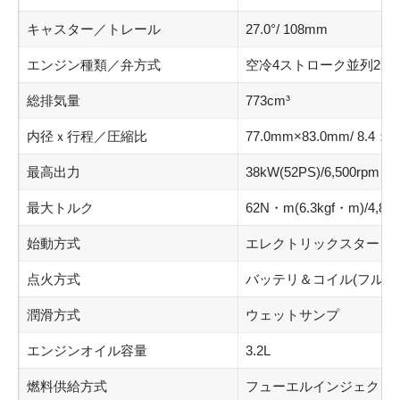
キャスター／トレール
27.0°/ 108mm
エンジン種類／弁方式
空冷4ストローク並列2気筒
総排気量
773cm³
内径ｘ行程／圧縮比
77.0mm×83.0mm/ 8.4：1
最高出力
38kW(52PS)/6,500rpm
最大トルク
62N・m(6.3kgf・m)/4,80
始動方式
エレクトリックスタータ
点火方式
バッテリ＆コイル(フルト
潤滑方式
ウェットサンプ
エンジンオイル容量
3.2L
燃料供給方式
フューエルインジェクシ