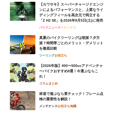
【カワサキ】スーパーチャージドエンジ
ンによるパフォーマンスと、上質なライ
ディングフィールを高次元で両立する
「Z H2 SE」を2026年9月5日(土)に発売
バイクニュース
トピックス
真夏のバイクツーリングは朝派？夕方
派？時間帯ごとのメリット・デメリット
を徹底比較
ツーリング
お役立ち
【2026年版】400〜500ccアドベンチャ
ーバイクおすすめ8選！今選ぶならこ
れ！
コラム
まとめ
林道で遊ぶなら要チェック！フレーム点
検の重要性を解説！
メンテナンス
お役立ち
知識