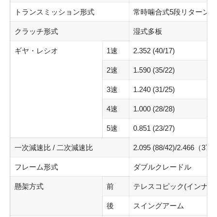
トランスミッション形式
常時噛合式5段リターン
クラッチ形式
湿式多板
ギヤ・レシオ
1速
2.352 (40/17)
2速
1.590 (35/22)
3速
1.240 (31/25)
4速
1.000 (28/28)
5速
0.851 (23/27)
一次減速比 / 二次減速比
2.095 (88/42)/2.466（37/
フレーム形式
ダブルクレードル
懸架方式
前
テレスコピック(インナー
後
スイングアーム