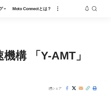
グ
Moto Connectとは？
構 「Y-AMT」
シェア