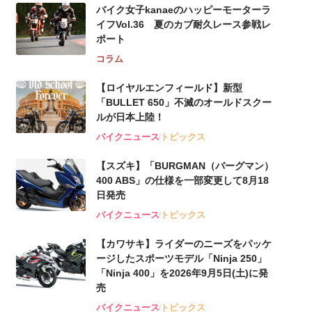
バイク女子kanaeのハッピーモーターラ
イフVol.36 夏のカブ耐久レース参戦レ
ポート
コラム
【ロイヤルエンフィールド】新型
「BULLET 650」不滅のオールドスクー
ルが⽇本上陸！
バイクニュース
トピックス
【スズキ】「BURGMAN（バーグマン）
400 ABS」の仕様を一部変更して8月18
日発売
バイクニュース
トピックス
【カワサキ】ライダーのニーズをパッケ
ージしたスポーツモデル「Ninja 250」
「Ninja 400」を2026年9月5日(土)に発
売
バイクニュース
トピックス