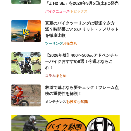
「Z H2 SE」を2026年9月5日(土)に発売
バイクニュース
トピックス
真夏のバイクツーリングは朝派？夕方
派？時間帯ごとのメリット・デメリット
を徹底比較
ツーリング
お役立ち
【2026年版】400〜500ccアドベンチャ
ーバイクおすすめ8選！今選ぶならこ
れ！
コラム
まとめ
林道で遊ぶなら要チェック！フレーム点
検の重要性を解説！
メンテナンス
お役立ち
知識