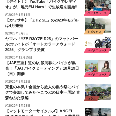
【デイトナ】 YouTube「バイクでレディ
オ」が、地元FM Haro！で生放送を開始‼
バイクニュース
2025年1月14日
【カワサキ】「Z H2 SE」の2023年モデル
は4月発売
トピックス
2023年3月8日
ヤマハ「YZF-R3/YZF-R25」のマットパー
ルホワイトが「オートカラーアウォード
2025」グランプリ受賞
バイクニュース
2025年12月15日
【JAF三重】道の駅 飯高駅にバイクが集
合！「JAFバイクミーティング」10月19日
（日）開催
バイクニュース
2025年8月22日
東北の本気！全国から旅人の集う祭にバイ
クで参加してみた〜こつぶの日本一周記 青
森ねぶた祭編
コラム
2022年1月28日
【マットモーターサイクルズ】ANGEL