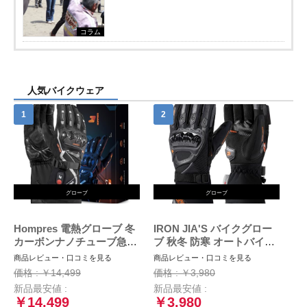
コラム
人気バイクウェア
グローブ
グローブ
Hompres 電熱グローブ 冬
IRON JIA'S バイクグロー
カーボンナノチューブ急速
ブ 秋冬 防寒 オートバイ手
発熱 バイク グローブ 大容
袋 冬用 スマホ対応 防水 防
商品レビュー・口コミを見る
商品レビュー・口コミを見る
量バッテリー付 シガーソケ
風 保護手袋 裏起毛 滑り止
価格 : ￥14,499
価格 : ￥3,980
ット給電 バッテリー残量表
め ブラック M
新品最安値 :
新品最安値 :
示 4段階温度調節 スマホ対
￥14,499
￥3,980
応 防寒防風 撥水加工 通勤