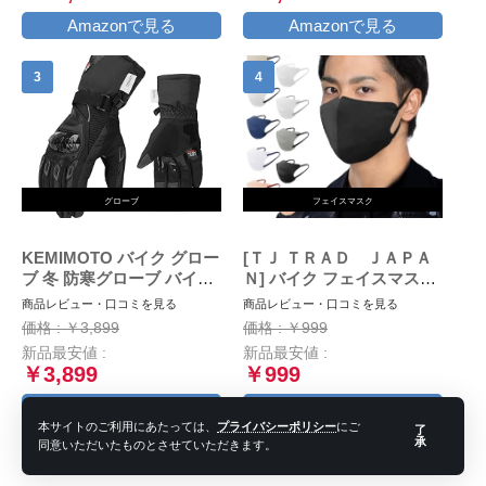
通学 作業 男女兼用L
Amazonで見る
Amazonで見る
グローブ
フェイスマスク
KEMIMOTO バイク グロー
[ＴＪ ＴＲＡＤ ＪＡＰＡ
ブ 冬 防寒グローブ バイク
Ｎ] バイク フェイスマスク
冬用グローブ オートバイグ
大きめ マスク 日本製 不織
商品レビュー・口コミを見る
商品レビュー・口コミを見る
ローブ 春/秋/冬 スマホ対応
布 (大きめ30枚個包装, ブラ
価格 : ￥3,899
価格 : ￥999
裏起毛 防風 風止め クッシ
ック×ブラック)
新品最安値 :
新品最安値 :
ョン付き 滑り止め ブラッ
￥3,899
￥999
ク L
Amazonで見る
Amazonで見る
本サイトのご利用にあたっては、
プライバシーポリシー
にご
了
承
同意いただいたものとさせていただきます。