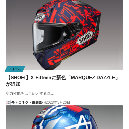
アイテム
【SHOEI】X-Fifteenに新色「MARQUEZ DAZZLE」
が追加
空力性能をはじめとする卓…
モトコネクト編集部
2023年5月26日