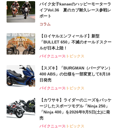
バイク女子kanaeのハッピーモーターラ
イフVol.36 夏のカブ耐久レース参戦レ
ポート
コラム
【ロイヤルエンフィールド】新型
「BULLET 650」不滅のオールドスクー
ルが⽇本上陸！
バイクニュース
トピックス
【スズキ】「BURGMAN（バーグマン）
400 ABS」の仕様を一部変更して8月18
日発売
バイクニュース
トピックス
【カワサキ】ライダーのニーズをパッケ
ージしたスポーツモデル「Ninja 250」
「Ninja 400」を2026年9月5日(土)に発
売
バイクニュース
トピックス