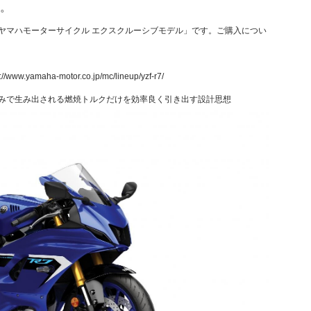
す。
「ヤマハモーターサイクル エクスクルーシブモデル」です。ご購入につい
s://www.yamaha-motor.co.jp/mc/lineup/yzf-r7/
のみで生み出される燃焼トルクだけを効率良く引き出す設計思想