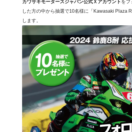
カワサキモータースジャパン公式Ｘアカウント
をフ
した方の中から抽選で10名様に「Kawasaki Plaza
します。