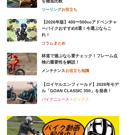
を徹底比較
ツーリング
お役立ち
【2026年版】400〜500ccアドベンチャ
ーバイクおすすめ8選！今選ぶならこ
れ！
コラム
まとめ
林道で遊ぶなら要チェック！フレーム点
検の重要性を解説！
メンテナンス
お役立ち
知識
【ロイヤルエンフィールド】2026年モデ
ル「GOAN CLASSIC 350」を発表！
バイクニュース
トピックス