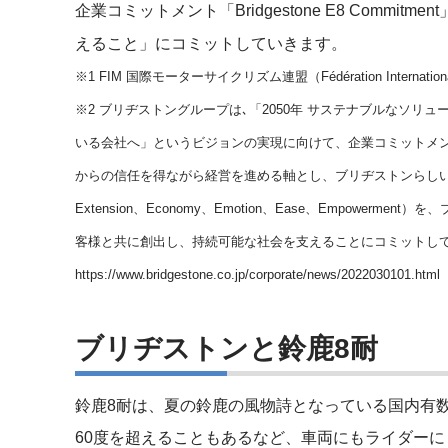
企業コミットメント「Bridgestone E8 Commitment
えること」にコミットしていきます。
※1 FIM 国際モーターサイクリズム連盟（Fédération Internationa
※2 ブリヂストングループは､「2050年 サステナブルなソ
いる会社へ」というビジョンの実現に向けて、企業コミットメント「Bri
からの信任を得ながら経営を進める軸とし、ブリヂストンらしい「E」で始ま
Extension、Economy、Emotion、Ease、Empowe
客様と共に創出し、持続可能な社会を支えることにコミットし
https://www.bridgestone.co.jp/corporate/news/2022030101.html
ブリヂストンと鈴鹿8耐
鈴鹿8耐は、夏の鈴鹿の風物詩となっている国内有
60度を超えることもあるなど、車両にもライダーにも