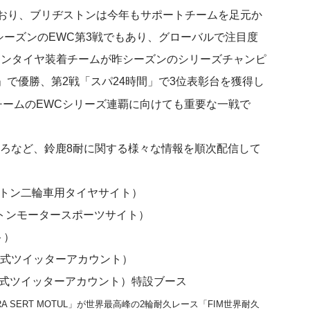
おり、ブリヂストンは今年もサポートチームを足元か
シーズンのEWC第3戦でもあり、グローバルで注目度
トンタイヤ装着チームが昨シーズンのシリーズチャンピ
」で優勝、第2戦「スパ24時間」で3位表彰台を獲得し
チームのEWCシリーズ連覇に向けても重要な一戦で
ころなど、鈴鹿8耐に関する様々な情報を順次配信して
トン二輪車用タイヤサイト）
トンモータースポーツサイト）
ト）
公式ツイッターアカウント）
公式ツイッターアカウント）特設ブース
URA SERT MOTUL」が世界最高峰の2輪耐久レース「FIM世界耐久