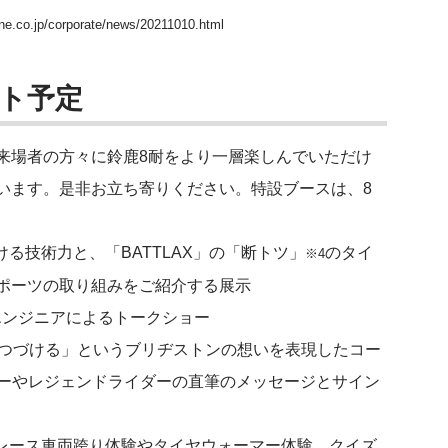
one.co.jp/corporate/news/20211010.html
ト予定
来場者の方々に鈴鹿8耐をより一層楽しんでいただけ
います。是非お立ち寄りください。特設ブースは、8
る技術力と、「BATTLAX」の「断トツ」
のタイ
※4
ポーツの取り組みをご紹介する展示
エンジニアによるトークショー
供しつづける」というブリヂストンの想いを表現したコー
ライダーやレジェンドライダーの直筆のメッセージとサイン
、レース車両跨り体験やタイヤウォーマー体験、クイズ