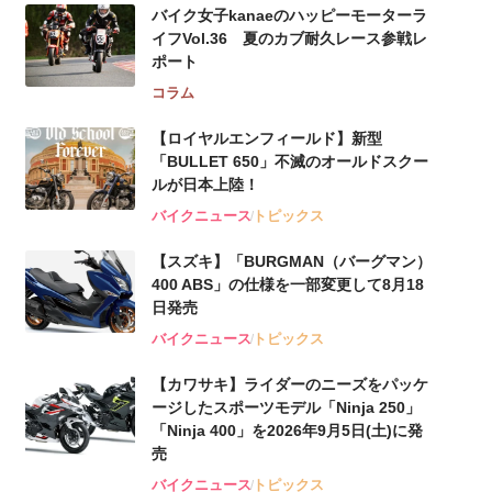
バイク女子kanaeのハッピーモーターラ
イフVol.36 夏のカブ耐久レース参戦レ
ポート
コラム
【ロイヤルエンフィールド】新型
「BULLET 650」不滅のオールドスクー
ルが⽇本上陸！
バイクニュース
トピックス
【スズキ】「BURGMAN（バーグマン）
400 ABS」の仕様を一部変更して8月18
日発売
バイクニュース
トピックス
【カワサキ】ライダーのニーズをパッケ
ージしたスポーツモデル「Ninja 250」
「Ninja 400」を2026年9月5日(土)に発
売
バイクニュース
トピックス