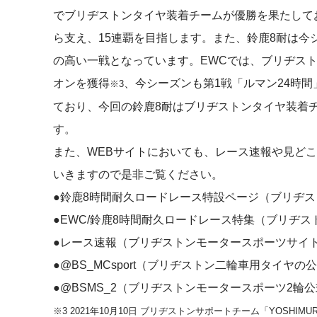
でブリヂストンタイヤ装着チームが優勝を果たして
ら支え、15連覇を目指します。また、鈴鹿8耐は今
の高い一戦となっています。EWCでは、ブリヂス
オンを獲得
、今シーズンも第1戦「ルマン24時間
※3
ており、今回の鈴鹿8耐はブリヂストンタイヤ装着
す。
また、WEBサイトにおいても、レース速報や見ど
いきますので是非ご覧ください。
●
鈴鹿8時間耐久ロードレース特設ページ
（ブリヂス
●
EWC/鈴鹿8時間耐久ロードレース特集
（ブリヂス
●
レース速報
（ブリヂストンモータースポーツサイ
●
@BS_MCsport
（ブリヂストン二輪車用タイヤの
●
@BSMS_2
（ブリヂストンモータースポーツ2輪
※3 2021年10月10日 ブリヂストンサポートチーム「YOSHIM