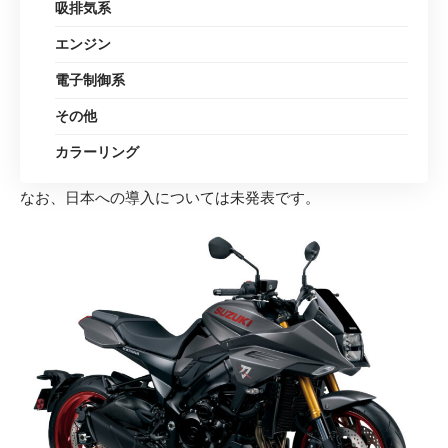
吸排気系
エンジン
電子制御系
その他
カラーリング
なお、日本への導入については未発表です。